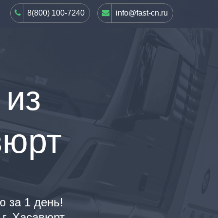
8(800) 100-7240
info@fast-cn.ru
 из
вюрт
ю за 1 день!
г. Хасавюрт