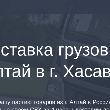
ставка грузов
Алтай в г. Хаса
шу партию товаров из г. Алтай в Росси
 на своем СВХ за 4 часа и доставим до 