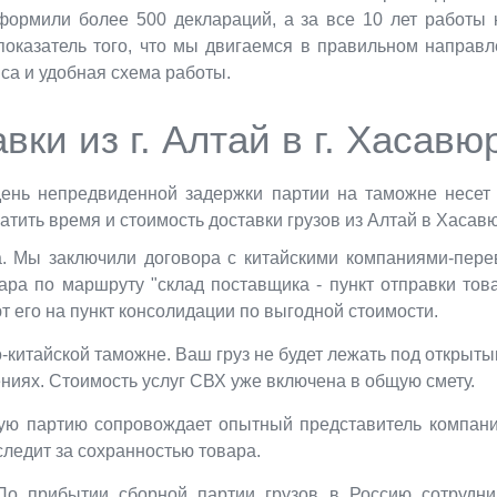
ормили более 500 деклараций, а за все 10 лет работы 
показатель того, что мы двигаемся в правильном направ
иса и удобная схема работы.
вки из г. Алтай в г. Хасавю
день непредвиденной задержки партии на таможне несет
атить время и стоимость доставки грузов из Алтай в Хасавю
а. Мы заключили договора с китайскими компаниями-пере
ара по маршруту "склад поставщика - пункт отправки то
т его на пункт консолидации по выгодной стоимости.
-китайской таможне. Ваш груз не будет лежать под открыт
ениях. Стоимость услуг СВХ уже включена в общую смету.
ю партию сопровождает опытный представитель компании
ледит за сохранностью товара.
 По прибытии сборной партии грузов в Россию сотрудни